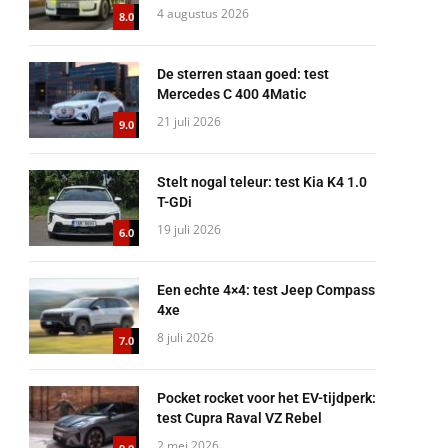
4 augustus 2026
8.0
De sterren staan goed: test
Mercedes C 400 4Matic
21 juli 2026
9.0
Stelt nogal teleur: test Kia K4 1.0
T-GDi
19 juli 2026
6.0
Een echte 4×4: test Jeep Compass
4xe
8 juli 2026
7.0
Pocket rocket voor het EV-tijdperk:
test Cupra Raval VZ Rebel
2 mei 2026