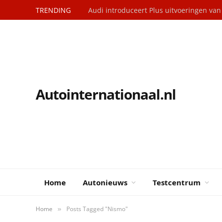
TRENDING
Audi introduceert Plus uitvoeringen va
Autointernationaal.nl
Home
Autonieuws
Testcentrum
Home
Posts Tagged "Nismo"
»