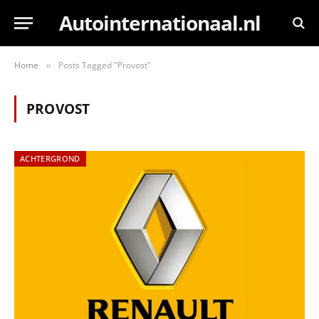
Autointernationaal.nl
Home
Posts Tagged "Provost"
»
PROVOST
ACHTERGROND