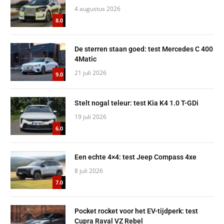
4 augustus 2026
8.0
De sterren staan goed: test Mercedes C 400
4Matic
21 juli 2026
9.0
Stelt nogal teleur: test Kia K4 1.0 T-GDi
19 juli 2026
6.0
Een echte 4×4: test Jeep Compass 4xe
8 juli 2026
7.0
Pocket rocket voor het EV-tijdperk: test
Cupra Raval VZ Rebel