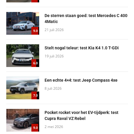
De sterren staan goed: test Mercedes C 400
4Matic
21 juli 2026
9.0
Stelt nogal teleur: test Kia K4 1.0 T-GDi
19 juli 2026
6.0
Een echte 4×4: test Jeep Compass 4xe
8 juli 2026
7.0
Pocket rocket voor het EV-tijdperk: test
Cupra Raval VZ Rebel
2 mei 2026
9.0