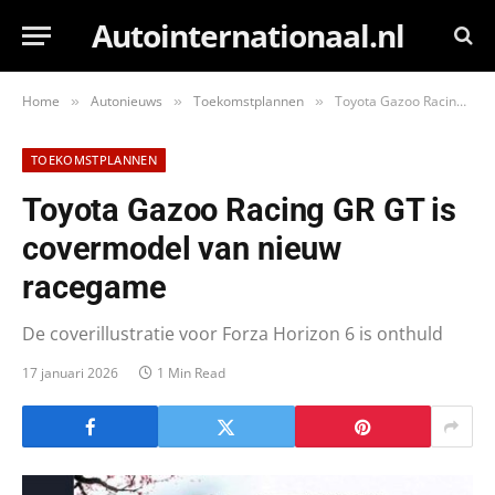
Autointernationaal.nl
Home
Autonieuws
Toekomstplannen
Toyota Gazoo Racing GR GT is covermodel van nieuw racegame
»
»
»
TOEKOMSTPLANNEN
Toyota Gazoo Racing GR GT is
covermodel van nieuw
racegame
De coverillustratie voor Forza Horizon 6 is onthuld
17 januari 2026
1 Min Read