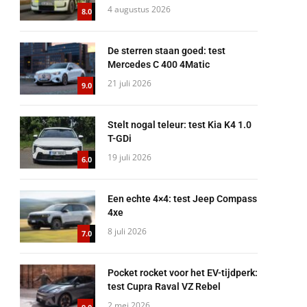
4 augustus 2026
8.0
De sterren staan goed: test
Mercedes C 400 4Matic
21 juli 2026
9.0
Stelt nogal teleur: test Kia K4 1.0
T-GDi
19 juli 2026
6.0
Een echte 4×4: test Jeep Compass
4xe
8 juli 2026
7.0
Pocket rocket voor het EV-tijdperk:
test Cupra Raval VZ Rebel
2 mei 2026