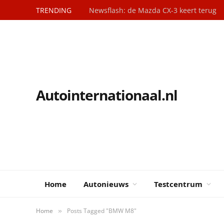
TRENDING
Newsflash: de Mazda CX-3 keert terug
Autointernationaal.nl
Home
Autonieuws
Testcentrum
Home
Posts Tagged "BMW M8"
»