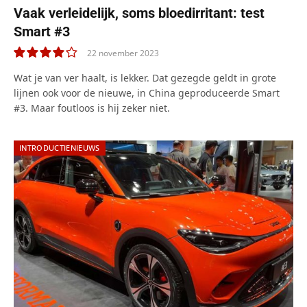
Vaak verleidelijk, soms bloedirritant: test
Smart #3
22 november 2023
8.0
Wat je van ver haalt, is lekker. Dat gezegde geldt in grote
lijnen ook voor de nieuwe, in China geproduceerde Smart
#3. Maar foutloos is hij zeker niet.
INTRODUCTIENIEUWS