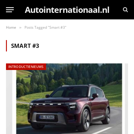
Autointernationaal.nl
Home
Posts Tagged "Smart #3"
»
SMART #3
INTRODUCTIENIEUWS