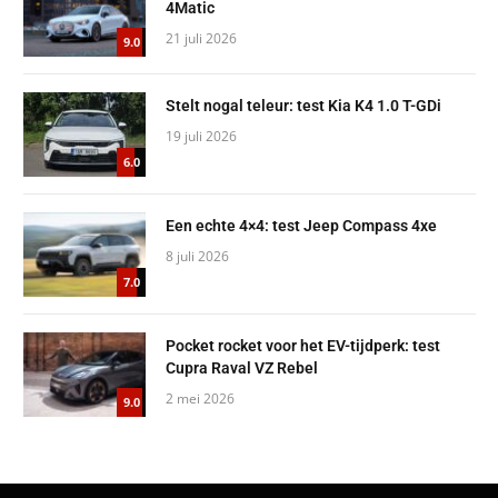
4Matic
21 juli 2026
9.0
Stelt nogal teleur: test Kia K4 1.0 T-GDi
19 juli 2026
6.0
Een echte 4×4: test Jeep Compass 4xe
8 juli 2026
7.0
Pocket rocket voor het EV-tijdperk: test
Cupra Raval VZ Rebel
2 mei 2026
9.0