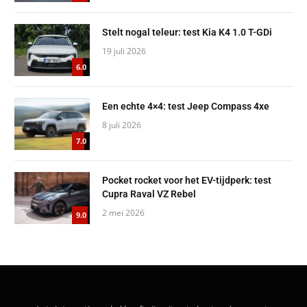
Stelt nogal teleur: test Kia K4 1.0 T-GDi
19 juli 2026
6.0
Een echte 4×4: test Jeep Compass 4xe
8 juli 2026
7.0
Pocket rocket voor het EV-tijdperk: test
Cupra Raval VZ Rebel
2 mei 2026
9.0