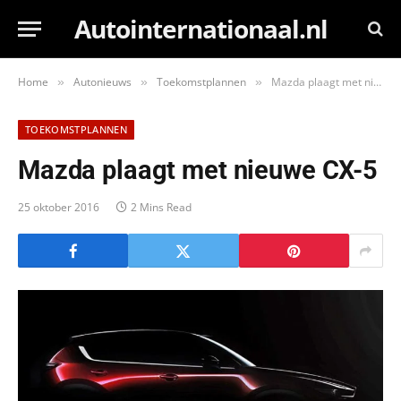
Autointernationaal.nl
Home
Autonieuws
Toekomstplannen
Mazda plaagt met nieuwe CX-5
»
»
»
TOEKOMSTPLANNEN
Mazda plaagt met nieuwe CX-5
25 oktober 2016
2 Mins Read