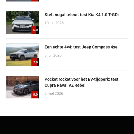
Stelt nogal teleur: test Kia K4 1.0 T-GDi
19 juli 2026
6.0
Een echte 4×4: test Jeep Compass 4xe
8 juli 2026
7.0
Pocket rocket voor het EV-tijdperk: test
Cupra Raval VZ Rebel
2 mei 2026
9.0