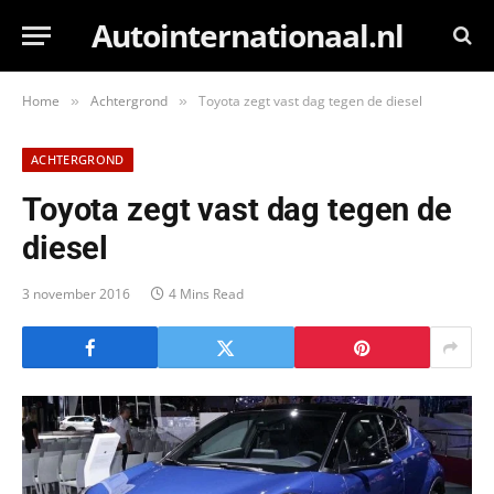
Autointernationaal.nl
Home
Achtergrond
Toyota zegt vast dag tegen de diesel
»
»
ACHTERGROND
Toyota zegt vast dag tegen de
diesel
3 november 2016
4 Mins Read