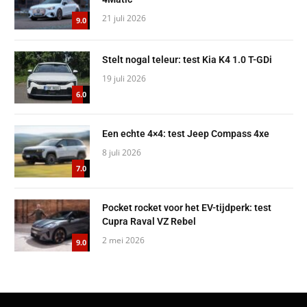
21 juli 2026
9.0
Stelt nogal teleur: test Kia K4 1.0 T-GDi
19 juli 2026
6.0
Een echte 4×4: test Jeep Compass 4xe
8 juli 2026
7.0
Pocket rocket voor het EV-tijdperk: test
Cupra Raval VZ Rebel
2 mei 2026
9.0