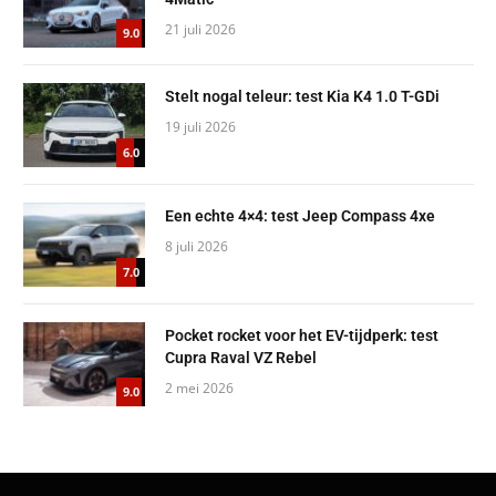
21 juli 2026
9.0
Stelt nogal teleur: test Kia K4 1.0 T-GDi
19 juli 2026
6.0
Een echte 4×4: test Jeep Compass 4xe
8 juli 2026
7.0
Pocket rocket voor het EV-tijdperk: test
Cupra Raval VZ Rebel
2 mei 2026
9.0