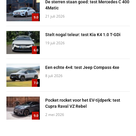
De sterren staan goed: test Mercedes C 400
4Matic
21 juli 2026
9.0
Stelt nogal teleur: test Kia K4 1.0 T-GDi
19 juli 2026
6.0
Een echte 4×4: test Jeep Compass 4xe
8 juli 2026
7.0
Pocket rocket voor het EV-tijdperk: test
Cupra Raval VZ Rebel
2 mei 2026
9.0