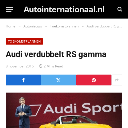
Autointernationaal.nl
Home
Autonieuws
Toekomstplannen
Audi verdubbelt RS gamma
»
»
»
TOEKOMSTPLANNEN
Audi verdubbelt RS gamma
8 november 2016
2 Mins Read