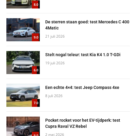
8.0
De sterren staan goed: test Mercedes C 400
4Matic
21 juli 2026
9.0
Stelt nogal teleur: test Kia K4 1.0 T-GDi
19 juli 2026
6.0
Een echte 4×4: test Jeep Compass 4xe
8 juli 2026
7.0
Pocket rocket voor het EV-tijdperk: test
Cupra Raval VZ Rebel
2 mei 2026
9.0