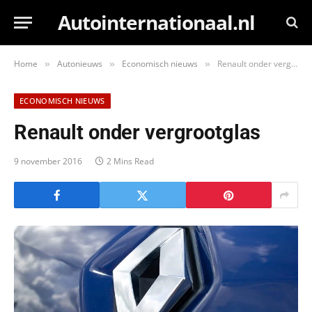
Autointernationaal.nl
Home
Autonieuws
Economisch nieuws
Renault onder vergrootglas
»
»
»
ECONOMISCH NIEUWS
Renault onder vergrootglas
9 november 2016
2 Mins Read