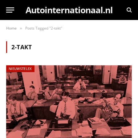
Autointernationaal.nl
Home
Posts Tagged "2-takt"
»
2-TAKT
NIEUWSTELEX