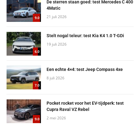
De sterren staan goed: test Mercedes C 400
4Matic
21 juli 2026
9.0
Stelt nogal teleur: test Kia K4 1.0 T-GDi
19 juli 2026
6.0
Een echte 4×4: test Jeep Compass 4xe
8 juli 2026
7.0
Pocket rocket voor het EV-tijdperk: test
Cupra Raval VZ Rebel
2 mei 2026
9.0