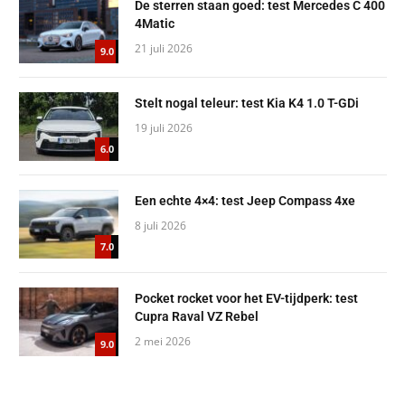
De sterren staan goed: test Mercedes C 400
4Matic
21 juli 2026
9.0
Stelt nogal teleur: test Kia K4 1.0 T-GDi
19 juli 2026
6.0
Een echte 4×4: test Jeep Compass 4xe
8 juli 2026
7.0
Pocket rocket voor het EV-tijdperk: test
Cupra Raval VZ Rebel
2 mei 2026
9.0