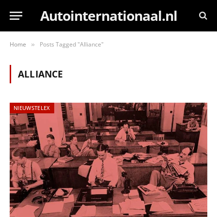
Autointernationaal.nl
Home
Posts Tagged "Alliance"
»
ALLIANCE
NIEUWSTELEX