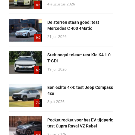
4 augustus 2026
8.0
De sterren staan goed: test
Mercedes C 400 4Matic
21 juli 2026
9.0
Stelt nogal teleur: test Kia K4 1.0
T-GDi
19 juli 2026
6.0
Een echte 4×4: test Jeep Compass
4xe
8 juli 2026
7.0
Pocket rocket voor het EV-tijdperk:
test Cupra Raval VZ Rebel
2 mei 2026