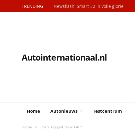
TRENDING
Newsflash: Smart #2 in volle glorie
Autointernationaal.nl
Home
Autonieuws
Testcentrum
Home
Posts Tagged "Ariel P40"
»