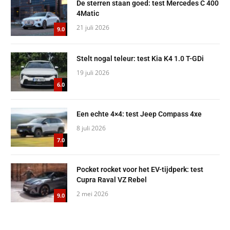
De sterren staan goed: test Mercedes C 400
4Matic
21 juli 2026
9.0
Stelt nogal teleur: test Kia K4 1.0 T-GDi
19 juli 2026
6.0
Een echte 4×4: test Jeep Compass 4xe
8 juli 2026
7.0
Pocket rocket voor het EV-tijdperk: test
Cupra Raval VZ Rebel
2 mei 2026
9.0