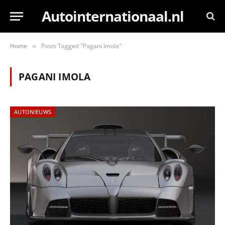
Autointernationaal.nl
Home
Posts Tagged "Pagani Imola"
»
PAGANI IMOLA
AUTONIEUWS