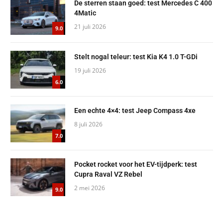
De sterren staan goed: test Mercedes C 400
4Matic
21 juli 2026
9.0
Stelt nogal teleur: test Kia K4 1.0 T-GDi
19 juli 2026
6.0
Een echte 4×4: test Jeep Compass 4xe
8 juli 2026
7.0
Pocket rocket voor het EV-tijdperk: test
Cupra Raval VZ Rebel
2 mei 2026
9.0