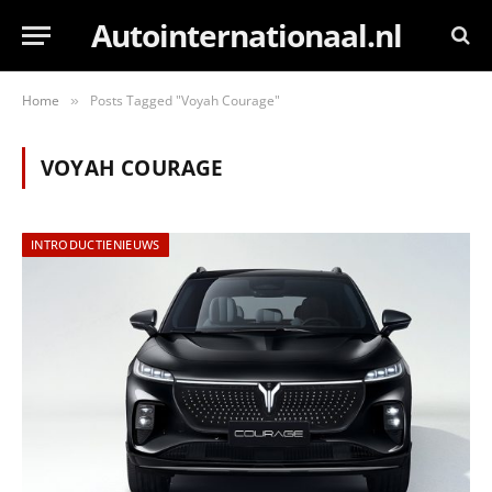
Autointernationaal.nl
Home
Posts Tagged "Voyah Courage"
»
VOYAH COURAGE
INTRODUCTIENIEUWS