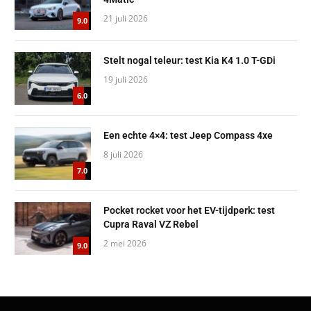
21 juli 2026
9.0
Stelt nogal teleur: test Kia K4 1.0 T-GDi
19 juli 2026
6.0
Een echte 4×4: test Jeep Compass 4xe
8 juli 2026
7.0
Pocket rocket voor het EV-tijdperk: test
Cupra Raval VZ Rebel
2 mei 2026
9.0