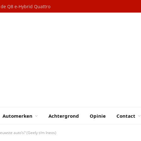
n de Q8 e-Hybrid Quattro
Automerken
Achtergrond
Opinie
Contact
ieuwste auto’s? (Geely t/m Ineos)