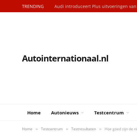
TRENDING
Audi introduceert Plus uitvoeringen va
Autointernationaal.nl
Home
Autonieuws
Testcentrum
Home
Testcentrum
Testresultaten
Hoe goed zijn de n
»
»
»