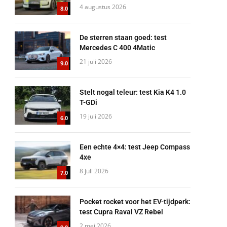
4 augustus 2026
8.0
De sterren staan goed: test
Mercedes C 400 4Matic
21 juli 2026
9.0
Stelt nogal teleur: test Kia K4 1.0
T-GDi
19 juli 2026
6.0
Een echte 4×4: test Jeep Compass
4xe
8 juli 2026
7.0
Pocket rocket voor het EV-tijdperk:
test Cupra Raval VZ Rebel
2 mei 2026