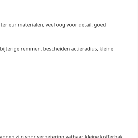
terieur materialen, veel oog voor detail, goed
e bijterige remmen, bescheiden actieradius, kleine
happen zijn voor verbetering vatbaar, kleine kofferbak,