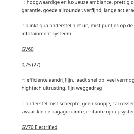
+: hoogwaardige en luxueuze ambiance, prettig on
garantie, goede allrounder, verfijnd, lange actierad
-: blinkt qua onderstel niet uit, mist puntjes op de 
infotainment systeem
GV60
0,75 (27)
+: efficiënte aandrijflijn, laadt snel op, veel ver
hightech uitrusting, fijn weggedrag
-: onderstel mist scherpte, geen koopje, carrosser
zwaar, kleine bagageruimte, irritante rijhulpsyst
GV70 Electrified