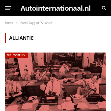
Autointernationaal.nl
Home
Posts Tagged "Alliantie"
»
ALLIANTIE
NIEUWSTELEX