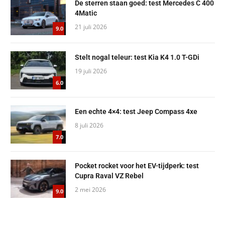
De sterren staan goed: test Mercedes C 400
4Matic
21 juli 2026
9.0
Stelt nogal teleur: test Kia K4 1.0 T-GDi
19 juli 2026
6.0
Een echte 4×4: test Jeep Compass 4xe
8 juli 2026
7.0
Pocket rocket voor het EV-tijdperk: test
Cupra Raval VZ Rebel
2 mei 2026
9.0