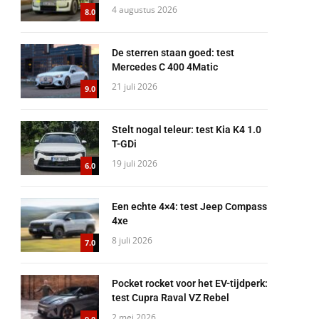
4 augustus 2026
8.0
De sterren staan goed: test
Mercedes C 400 4Matic
21 juli 2026
9.0
Stelt nogal teleur: test Kia K4 1.0
T-GDi
19 juli 2026
6.0
Een echte 4×4: test Jeep Compass
4xe
8 juli 2026
7.0
Pocket rocket voor het EV-tijdperk:
test Cupra Raval VZ Rebel
2 mei 2026