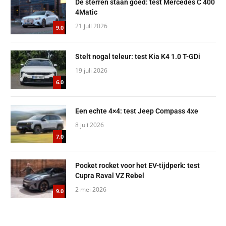
De sterren staan goed: test Mercedes C 400
4Matic
21 juli 2026
9.0
Stelt nogal teleur: test Kia K4 1.0 T-GDi
19 juli 2026
6.0
Een echte 4×4: test Jeep Compass 4xe
8 juli 2026
7.0
Pocket rocket voor het EV-tijdperk: test
Cupra Raval VZ Rebel
2 mei 2026
9.0