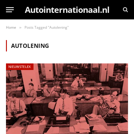
Autointernationaal.nl
Home
Posts Tagged "Autolening"
»
AUTOLENING
NIEUWSTELEX