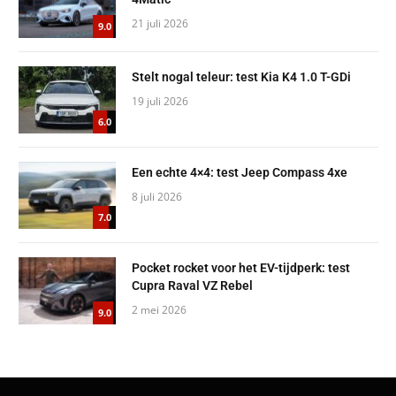
21 juli 2026
9.0
Stelt nogal teleur: test Kia K4 1.0 T-GDi
19 juli 2026
6.0
Een echte 4×4: test Jeep Compass 4xe
8 juli 2026
7.0
Pocket rocket voor het EV-tijdperk: test
Cupra Raval VZ Rebel
2 mei 2026
9.0