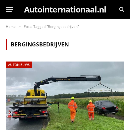
Autointernationaal.nl
Home
Posts Tagged "Bergingsbedrijven"
»
BERGINGSBEDRIJVEN
AUTONIEUWS