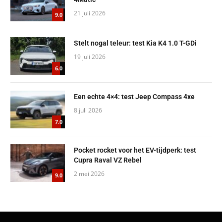
21 juli 2026
9.0
Stelt nogal teleur: test Kia K4 1.0 T-GDi
19 juli 2026
6.0
Een echte 4×4: test Jeep Compass 4xe
8 juli 2026
7.0
Pocket rocket voor het EV-tijdperk: test
Cupra Raval VZ Rebel
2 mei 2026
9.0