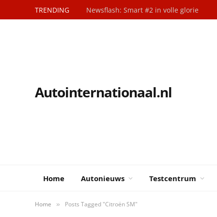
TRENDING
Newsflash: Smart #2 in volle glorie
Autointernationaal.nl
Home
Autonieuws
Testcentrum
Home
Posts Tagged "Citroën SM"
»