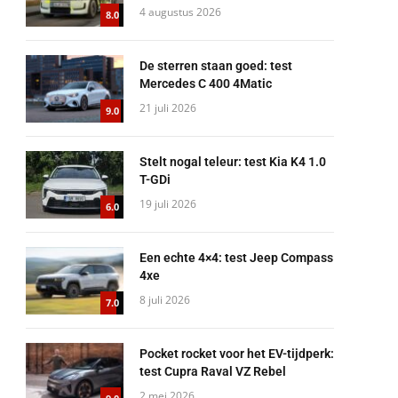
4 augustus 2026
8.0
De sterren staan goed: test
Mercedes C 400 4Matic
21 juli 2026
9.0
Stelt nogal teleur: test Kia K4 1.0
T-GDi
19 juli 2026
6.0
Een echte 4×4: test Jeep Compass
4xe
8 juli 2026
7.0
Pocket rocket voor het EV-tijdperk:
test Cupra Raval VZ Rebel
2 mei 2026