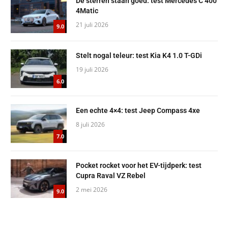
De sterren staan goed: test Mercedes C 400
4Matic
21 juli 2026
9.0
Stelt nogal teleur: test Kia K4 1.0 T-GDi
19 juli 2026
6.0
Een echte 4×4: test Jeep Compass 4xe
8 juli 2026
7.0
Pocket rocket voor het EV-tijdperk: test
Cupra Raval VZ Rebel
2 mei 2026
9.0