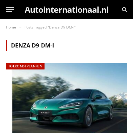
Autointernationaal.nl
Home
Posts Tagged "Denza D9 DM-i"
»
DENZA D9 DM-I
TOEKOMSTPLANNEN