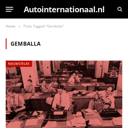
Autointernationaal.nl
Home
Posts Tagged "Gemballa"
»
GEMBALLA
NIEUWSTELEX