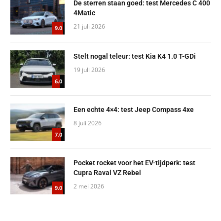
De sterren staan goed: test Mercedes C 400
4Matic
21 juli 2026
9.0
Stelt nogal teleur: test Kia K4 1.0 T-GDi
19 juli 2026
6.0
Een echte 4×4: test Jeep Compass 4xe
8 juli 2026
7.0
Pocket rocket voor het EV-tijdperk: test
Cupra Raval VZ Rebel
2 mei 2026
9.0