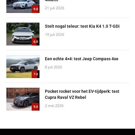
21 juli 2026
9.0
Stelt nogal teleur: test Kia K4 1.0 T-GDi
19 juli 2026
6.0
Een echte 4×4: test Jeep Compass 4xe
8 juli 2026
7.0
Pocket rocket voor het EV-tijdperk: test
Cupra Raval VZ Rebel
2 mei 2026
9.0