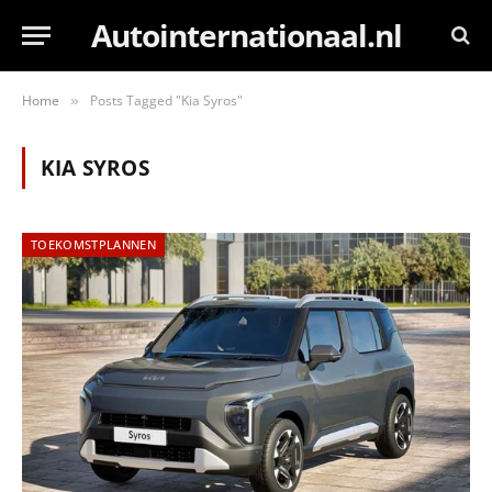
Autointernationaal.nl
Home
Posts Tagged "Kia Syros"
»
KIA SYROS
TOEKOMSTPLANNEN