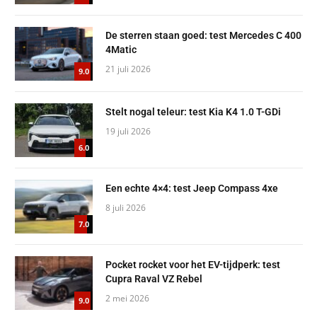
De sterren staan goed: test Mercedes C 400
4Matic
21 juli 2026
9.0
Stelt nogal teleur: test Kia K4 1.0 T-GDi
19 juli 2026
6.0
Een echte 4×4: test Jeep Compass 4xe
8 juli 2026
7.0
Pocket rocket voor het EV-tijdperk: test
Cupra Raval VZ Rebel
2 mei 2026
9.0