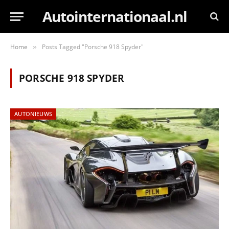
Autointernationaal.nl
Home
Posts Tagged "Porsche 918 Spyder"
»
PORSCHE 918 SPYDER
AUTONIEUWS