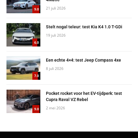
21 juli 2026
9.0
Stelt nogal teleur: test Kia K4 1.0 T-GDi
19 juli 2026
6.0
Een echte 4×4: test Jeep Compass 4xe
8 juli 2026
7.0
Pocket rocket voor het EV-tijdperk: test
Cupra Raval VZ Rebel
2 mei 2026
9.0