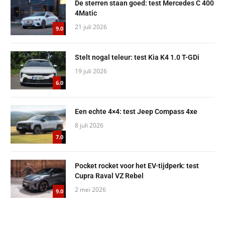
De sterren staan goed: test Mercedes C 400
4Matic
21 juli 2026
9.0
Stelt nogal teleur: test Kia K4 1.0 T-GDi
19 juli 2026
6.0
Een echte 4×4: test Jeep Compass 4xe
8 juli 2026
7.0
Pocket rocket voor het EV-tijdperk: test
Cupra Raval VZ Rebel
2 mei 2026
9.0