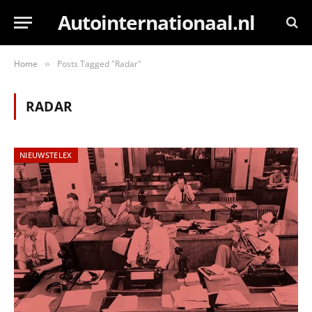
Autointernationaal.nl
Home
Posts Tagged "Radar"
»
RADAR
NIEUWSTELEX