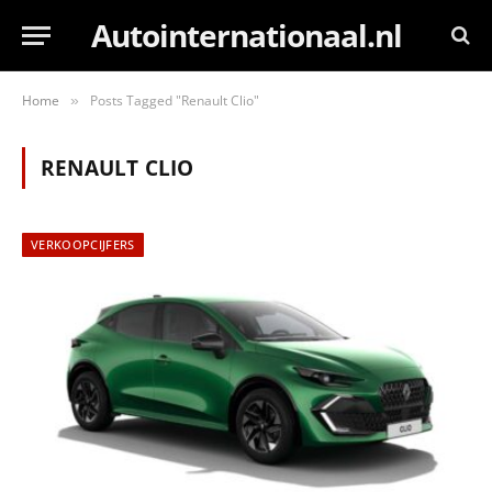
Autointernationaal.nl
Home
Posts Tagged "Renault Clio"
»
RENAULT CLIO
VERKOOPCIJFERS