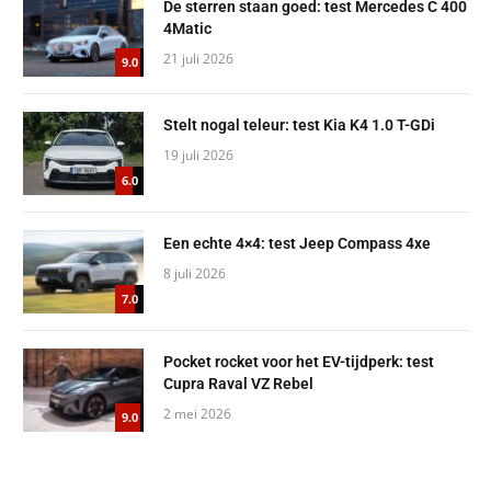
De sterren staan goed: test Mercedes C 400
4Matic
21 juli 2026
9.0
Stelt nogal teleur: test Kia K4 1.0 T-GDi
19 juli 2026
6.0
Een echte 4×4: test Jeep Compass 4xe
8 juli 2026
7.0
Pocket rocket voor het EV-tijdperk: test
Cupra Raval VZ Rebel
2 mei 2026
9.0