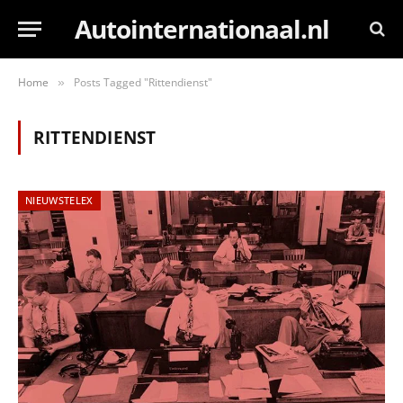
Autointernationaal.nl
Home
Posts Tagged "Rittendienst"
»
RITTENDIENST
NIEUWSTELEX