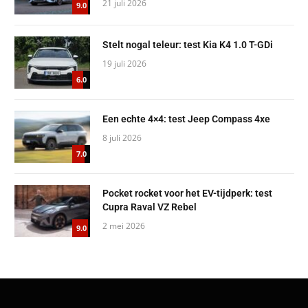
21 juli 2026
9.0
Stelt nogal teleur: test Kia K4 1.0 T-GDi
19 juli 2026
6.0
Een echte 4×4: test Jeep Compass 4xe
8 juli 2026
7.0
Pocket rocket voor het EV-tijdperk: test
Cupra Raval VZ Rebel
2 mei 2026
9.0