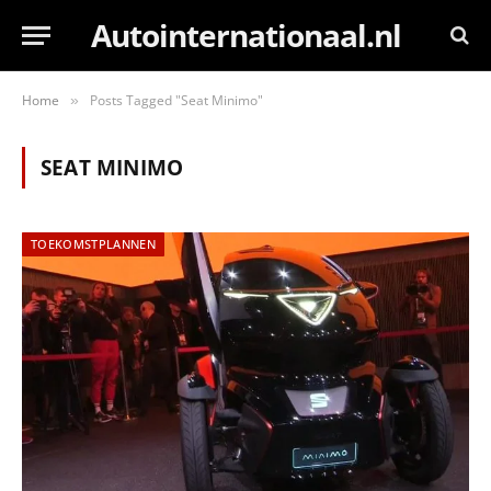
Autointernationaal.nl
Home
Posts Tagged "Seat Minimo"
»
SEAT MINIMO
TOEKOMSTPLANNEN