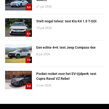
21 juli 2026
9.0
Stelt nogal teleur: test Kia K4 1.0 T-GDi
19 juli 2026
6.0
Een echte 4×4: test Jeep Compass 4xe
8 juli 2026
7.0
Pocket rocket voor het EV-tijdperk: test
Cupra Raval VZ Rebel
2 mei 2026
9.0