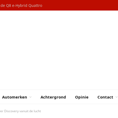
n de Q8 e-Hybrid Quattro
Automerken
Achtergrond
Opinie
Contact
r Discovery vanuit de lucht