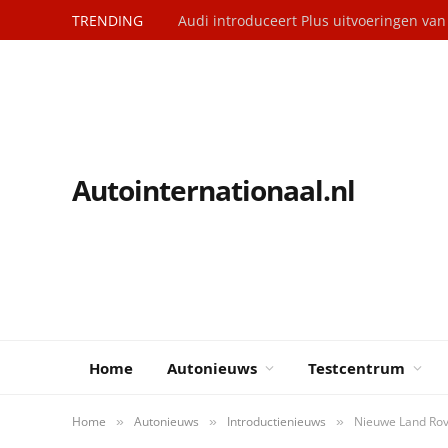
TRENDING
Audi introduceert Plus uitvoeringen va
Autointernationaal.nl
Home
Autonieuws
Testcentrum
Home
Autonieuws
Introductienieuws
Nieuwe Land Rove
»
»
»