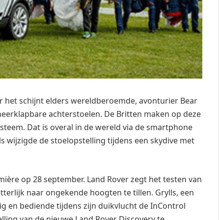
 het schijnt elders wereldberoemde, avonturier Bear
 neerklapbare achterstoelen. De Britten maken op deze
ysteem. Dat is overal in de wereld via de smartphone
ls wijzigde de stoelopstelling tijdens een skydive met
emière op 28 september. Land Rover zegt het testen van
rlijk naar ongekende hoogten te tillen. Grylls, een
ig en bediende tijdens zijn duikvlucht de InControl
ling van de nieuwe Land Rover Discovery te