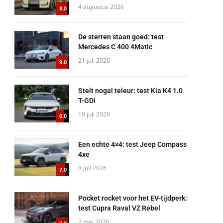
4 augustus 2026
8.0
De sterren staan goed: test
Mercedes C 400 4Matic
21 juli 2026
9.0
Stelt nogal teleur: test Kia K4 1.0
T-GDi
19 juli 2026
6.0
Een echte 4×4: test Jeep Compass
4xe
8 juli 2026
7.0
Pocket rocket voor het EV-tijdperk:
test Cupra Raval VZ Rebel
2 mei 2026