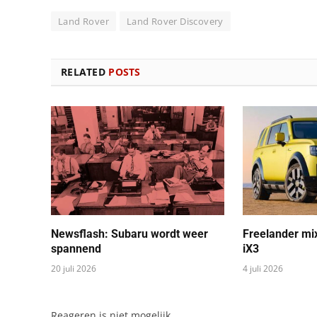
Land Rover
Land Rover Discovery
RELATED
POSTS
Newsflash: Subaru wordt weer
Freelander mi
spannend
iX3
20 juli 2026
4 juli 2026
Reageren is niet mogelijk.