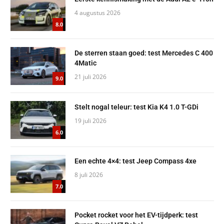
4 augustus 2026
8.0
De sterren staan goed: test Mercedes C 400
4Matic
21 juli 2026
9.0
Stelt nogal teleur: test Kia K4 1.0 T-GDi
19 juli 2026
6.0
Een echte 4×4: test Jeep Compass 4xe
8 juli 2026
7.0
Pocket rocket voor het EV-tijdperk: test