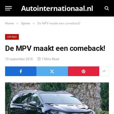
Autointernationaal.nl
Home
Opinie
De MPV maakt een comeback!
»
»
OPINIE
De MPV maakt een comeback!
10 september 2016
7 Mins Read