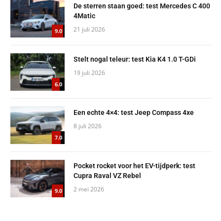
De sterren staan goed: test Mercedes C 400
4Matic
21 juli 2026
9.0
Stelt nogal teleur: test Kia K4 1.0 T-GDi
19 juli 2026
6.0
Een echte 4×4: test Jeep Compass 4xe
8 juli 2026
7.0
Pocket rocket voor het EV-tijdperk: test
Cupra Raval VZ Rebel
2 mei 2026
9.0