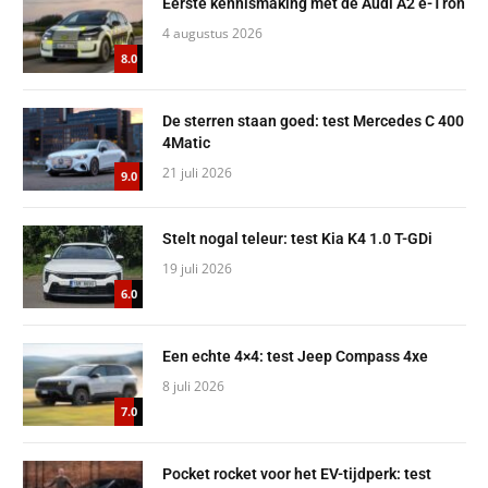
Eerste kennismaking met de Audi A2 e-Tron
4 augustus 2026
8.0
De sterren staan goed: test Mercedes C 400
4Matic
21 juli 2026
9.0
Stelt nogal teleur: test Kia K4 1.0 T-GDi
19 juli 2026
6.0
Een echte 4×4: test Jeep Compass 4xe
8 juli 2026
7.0
Pocket rocket voor het EV-tijdperk: test