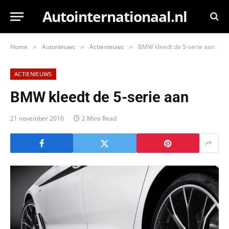
Autointernationaal.nl
Home
Autonieuws
Actienieuws
BMW kleedt de 5-serie aan
»
»
»
ACTIENIEUWS
BMW kleedt de 5-serie aan
21 november 2016
2 Mins Read