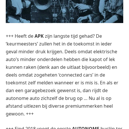
+++ Heeft de
APK
zijn langste tijd gehad? De
‘keurmeesters’ zullen het in de toekomst in ieder
geval minder druk krijgen. Deels omdat elektrische
auto’s minder onderdelen hebben die kapot of lek
kunnen raken (denk aan de uitlaat bijvoorbeeld) en
deels omdat zogeheten ‘connected cars’ in de
toekomst zelf melden wanneer er is mis is. En als er
dan een garagebezoek gewenst is, dan rijdt de
autonome auto zichzelf de brug op … Nu al is op
afstand uitlezen bij diverse premiummerken heel
gewoon. +++
+++ Eind 2018 voegt de eerste
AUTONOME
buslijn ter