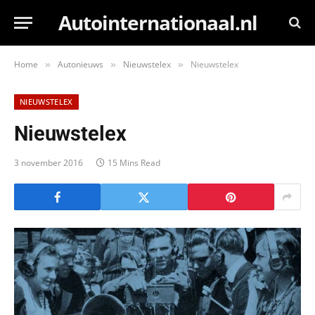
Autointernationaal.nl
Home
Autonieuws
Nieuwstelex
Nieuwstelex
»
»
»
NIEUWSTELEX
Nieuwstelex
3 november 2016
15 Mins Read