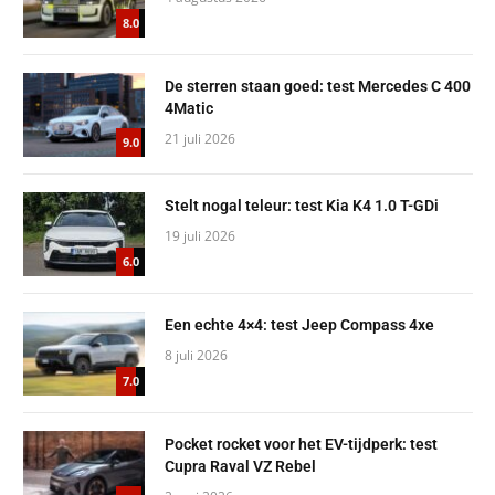
8.0
De sterren staan goed: test Mercedes C 400
4Matic
21 juli 2026
9.0
Stelt nogal teleur: test Kia K4 1.0 T-GDi
19 juli 2026
6.0
Een echte 4×4: test Jeep Compass 4xe
8 juli 2026
7.0
Pocket rocket voor het EV-tijdperk: test
Cupra Raval VZ Rebel