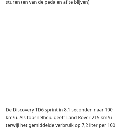
De Discovery TD6 sprint in 8,1 seconden naar 100
km/u. Als topsnelheid geeft Land Rover 215 km/u
terwijl het gemiddelde verbruik op 7,2 liter per 100
km zou moeten uitkomen, ondanks dat de 4,97 meter
lange Brit nog altijd afgerond 2,2 ton weegt. Dat
tamelijk onhandzame formaat komt vooral in
uitdrukking in de grote draaicirkel van liefst 12,1
meter. Voor de rest is het jammer dat Land Rover wel
fors geïnvesteerd heeft in assistent systemen voor in
het terrein, maar dat de Discovery niet geleverd kan
worden met zaken als een rijbaan hulp of techniek
om semi-autonoom te rijden.