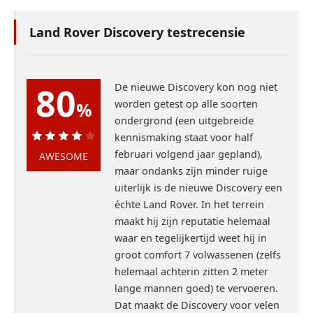
uiterlijk is de nieuwe Discovery een
échte Land Rover. In het terrein
maakt hij zijn reputatie helemaal
waar en tegelijkertijd weet hij in
groot comfort 7 volwassenen (zelfs
helemaal achterin zitten 2 meter
lange mannen goed) te vervoeren.
Dat maakt de Discovery voor velen
tot de favoriete Land Rover. Er is
geen enkele andere SUV die zó
goed allround is.
8
Beoordelingen door bezoekers
(
15
)
5.6