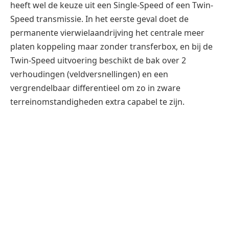
heeft wel de keuze uit een Single-Speed of een Twin-
Speed transmissie. In het eerste geval doet de
permanente vierwielaandrijving het centrale meer
platen koppeling maar zonder transferbox, en bij de
Twin-Speed uitvoering beschikt de bak over 2
verhoudingen (veldversnellingen) en een
vergrendelbaar differentieel om zo in zware
terreinomstandigheden extra capabel te zijn.
Die waren er volop, daar in Schotland. Een modderig
bospad met diepe groeven weet de testauto
(voorzien van de normale M+S banden die standaard
worden geleverd) met een verrassend groot gemak
te nemen. Ook op een op het eerste gezicht