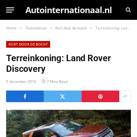
Autointernationaal.nl
Home
Testcentrum
Kort door de bocht
Terreinkoning: Land Rover Discovery
»
»
»
KORT DOOR DE BOCHT
Terreinkoning: Land Rover
Discovery
5 december 2016
7 Mins Read