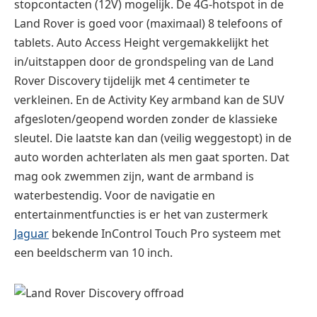
mag ook zwemmen zijn, want de armband is
waterbestendig. Voor de navigatie en
entertainmentfuncties is er het van zustermerk
Jaguar
bekende InControl Touch Pro systeem met
een beeldscherm van 10 inch.
Land Rover Discovery testrecensie
80
De nieuwe Discovery kon nog niet
worden getest op alle soorten
%
ondergrond (een uitgebreide
kennismaking staat voor half
80%
februari volgend jaar gepland),
AWESOME
maar ondanks zijn minder ruige