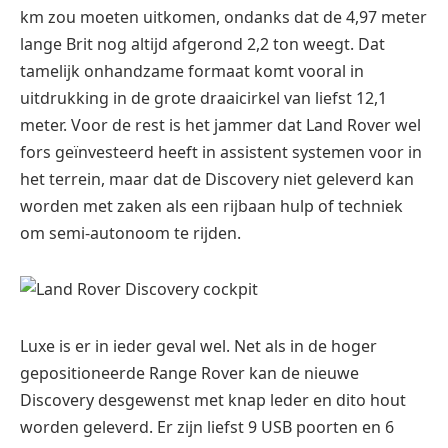
Luxe is er in ieder geval wel. Net als in de hoger
gepositioneerde Range Rover kan de nieuwe
Discovery desgewenst met knap leder en dito hout
worden geleverd. Er zijn liefst 9 USB poorten en 6
stopcontacten (12V) mogelijk. De 4G-hotspot in de
Land Rover is goed voor (maximaal) 8 telefoons of
tablets. Auto Access Height vergemakkelijkt het
in/uitstappen door de grondspeling van de Land
Rover Discovery tijdelijk met 4 centimeter te
verkleinen. En de Activity Key armband kan de SUV
afgesloten/geopend worden zonder de klassieke
sleutel. Die laatste kan dan (veilig weggestopt) in de
auto worden achterlaten als men gaat sporten. Dat