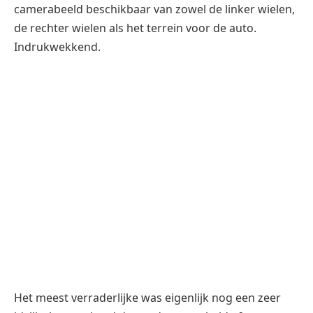
Het meest verraderlijke was eigenlijk nog een zeer
idyllisch ogend pad dwars door een heide &
grasgebied waarin eerdere testauto’s zulke diepe
groeven hadden getrokken zodat de wagenbodem in
het midden daar af en toe de grond raakte waardoor
de wielen nauwelijks nog grip hadden. Maar dankzij
de zogeheten All Terrain technologie kan de
Discovery zijn bodemvrijheid dus tijdelijk verhogen.
Dat was in de praktijk voldoende om niet in deze
aartsmoeilijke, aalgladde passage te blijven steken.