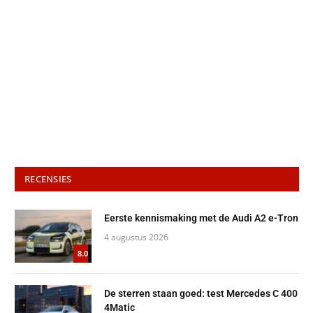
RECENSIES
Eerste kennismaking met de Audi A2 e-Tron
4 augustus 2026
8.0
De sterren staan goed: test Mercedes C 400
4Matic
21 juli 2026
9.0
Stelt nogal teleur: test Kia K4 1.0 T-GDi
19 juli 2026
6.0
Een echte 4×4: test Jeep Compass 4xe
8 juli 2026
7.0