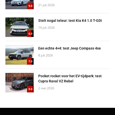
Pocket rocket voor het EV-tijdperk: test
Cupra Raval VZ Rebel
2 mei 2026
9.0
Autointernationaal.nl heeft zijn uiterste best gedaan om te
achterhalen of er op de geplaatste foto's copyright zit. Bedrijven of
personen die desondanks menen dat hun eigendomsrechten
geschonden zijn, kunnen binnen 14 dagen via het contactformulier
daar melding van maken. Autointernationaal.nl zal dan binnen 24
uur de betreffende foto verwijderen.
Copyright ©
Autointernationaal |
Sitemap
|
RSS Feed
| Techniek
door
TwelveTrains