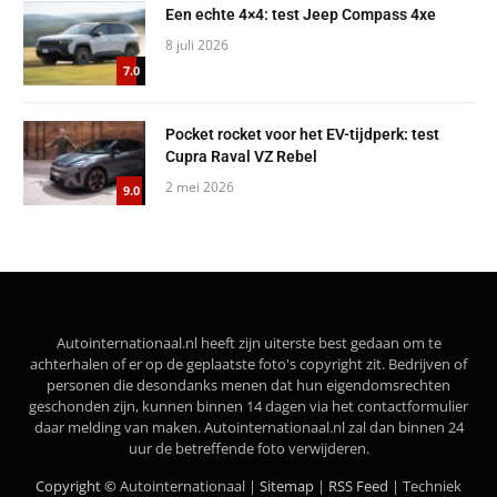
Een echte 4×4: test Jeep Compass 4xe
8 juli 2026
7.0
Pocket rocket voor het EV-tijdperk: test
Cupra Raval VZ Rebel
2 mei 2026
9.0
Autointernationaal.nl heeft zijn uiterste best gedaan om te
achterhalen of er op de geplaatste foto's copyright zit. Bedrijven of
personen die desondanks menen dat hun eigendomsrechten
geschonden zijn, kunnen binnen 14 dagen via het contactformulier
daar melding van maken. Autointernationaal.nl zal dan binnen 24
uur de betreffende foto verwijderen.
Copyright ©
Autointernationaal |
Sitemap
|
RSS Feed
| Techniek