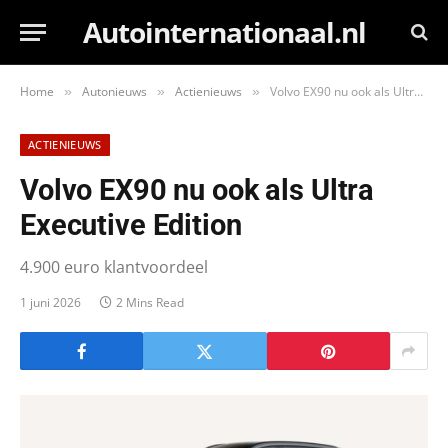
Autointernationaal.nl
Home
Autonieuws
Actienieuws
Volvo EX90 nu ook als Ultra Executive Edition
»
»
»
ACTIENIEUWS
Volvo EX90 nu ook als Ultra
Executive Edition
4.900 euro klantvoordeel
1 juni 2026
2 Mins Read