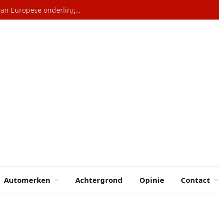
Elektrische auto’s: Hoe China profiteert van Europese onderlinge rivaliteit
Automerken
Achtergrond
Opinie
Contact