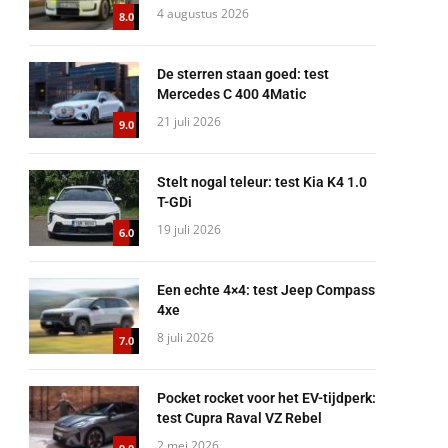
4 augustus 2026
8.0
De sterren staan goed: test
Mercedes C 400 4Matic
21 juli 2026
9.0
Stelt nogal teleur: test Kia K4 1.0
T-GDi
19 juli 2026
6.0
Een echte 4×4: test Jeep Compass
4xe
8 juli 2026
7.0
Pocket rocket voor het EV-tijdperk:
test Cupra Raval VZ Rebel
2 mei 2026