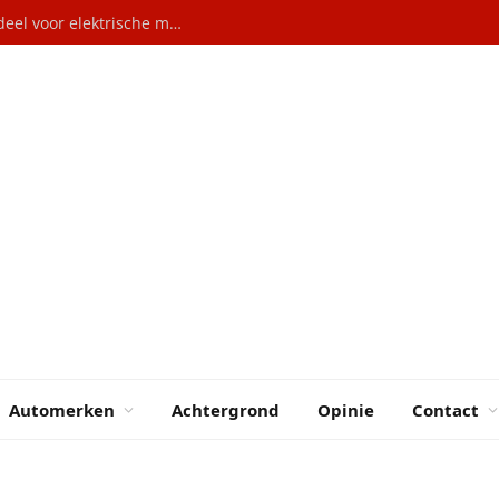
Autoverkopen Duitsland: 29% marktaandeel voor elektrische modellen
Automerken
Achtergrond
Opinie
Contact