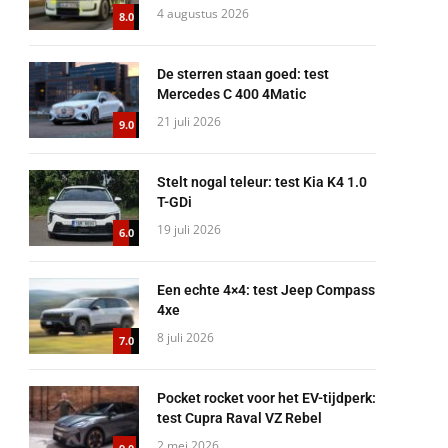
4 augustus 2026
8.0
De sterren staan goed: test
Mercedes C 400 4Matic
21 juli 2026
9.0
Stelt nogal teleur: test Kia K4 1.0
T-GDi
19 juli 2026
6.0
Een echte 4×4: test Jeep Compass
4xe
8 juli 2026
7.0
Pocket rocket voor het EV-tijdperk:
test Cupra Raval VZ Rebel
2 mei 2026