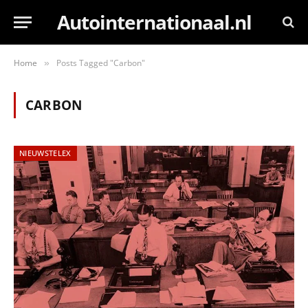
Autointernationaal.nl
Home
Posts Tagged "Carbon"
»
CARBON
NIEUWSTELEX