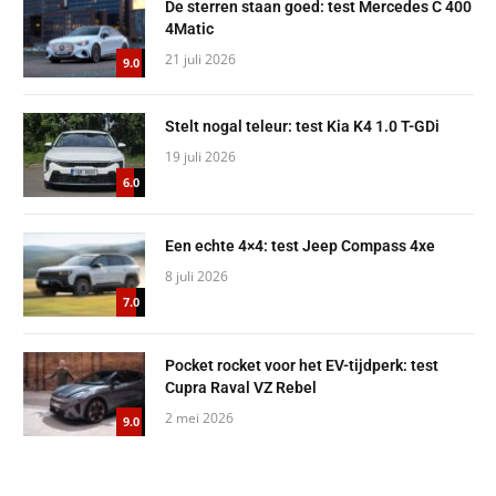
De sterren staan goed: test Mercedes C 400
4Matic
21 juli 2026
9.0
Stelt nogal teleur: test Kia K4 1.0 T-GDi
19 juli 2026
6.0
Een echte 4×4: test Jeep Compass 4xe
8 juli 2026
7.0
Pocket rocket voor het EV-tijdperk: test
Cupra Raval VZ Rebel
2 mei 2026
9.0