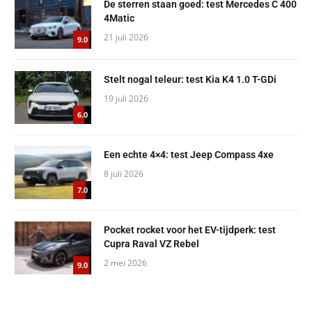
De sterren staan goed: test Mercedes C 400
4Matic
21 juli 2026
9.0
Stelt nogal teleur: test Kia K4 1.0 T-GDi
19 juli 2026
6.0
Een echte 4×4: test Jeep Compass 4xe
8 juli 2026
7.0
Pocket rocket voor het EV-tijdperk: test
Cupra Raval VZ Rebel
2 mei 2026
9.0