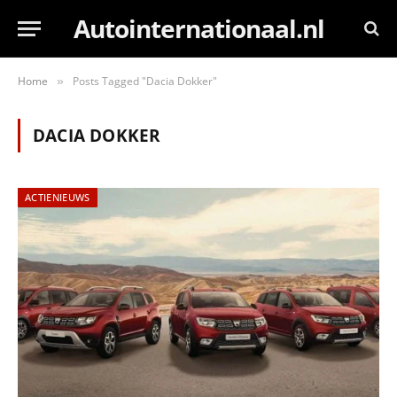
Autointernationaal.nl
Home
Posts Tagged "Dacia Dokker"
»
DACIA DOKKER
ACTIENIEUWS