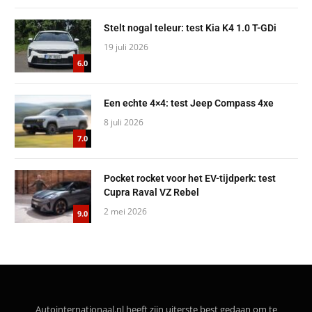
Stelt nogal teleur: test Kia K4 1.0 T-GDi
19 juli 2026
6.0
Een echte 4×4: test Jeep Compass 4xe
8 juli 2026
7.0
Pocket rocket voor het EV-tijdperk: test
Cupra Raval VZ Rebel
2 mei 2026
9.0
Autointernationaal.nl heeft zijn uiterste best gedaan om te