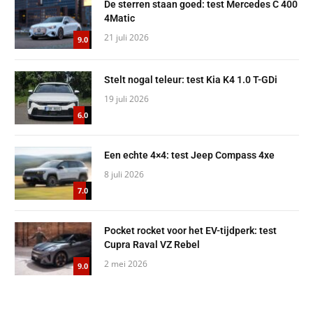
De sterren staan goed: test Mercedes C 400
4Matic
21 juli 2026
9.0
Stelt nogal teleur: test Kia K4 1.0 T-GDi
19 juli 2026
6.0
Een echte 4×4: test Jeep Compass 4xe
8 juli 2026
7.0
Pocket rocket voor het EV-tijdperk: test
Cupra Raval VZ Rebel
2 mei 2026
9.0