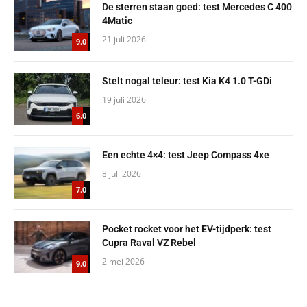
De sterren staan goed: test Mercedes C 400
4Matic
21 juli 2026
9.0
Stelt nogal teleur: test Kia K4 1.0 T-GDi
19 juli 2026
6.0
Een echte 4×4: test Jeep Compass 4xe
8 juli 2026
7.0
Pocket rocket voor het EV-tijdperk: test
Cupra Raval VZ Rebel
2 mei 2026
9.0