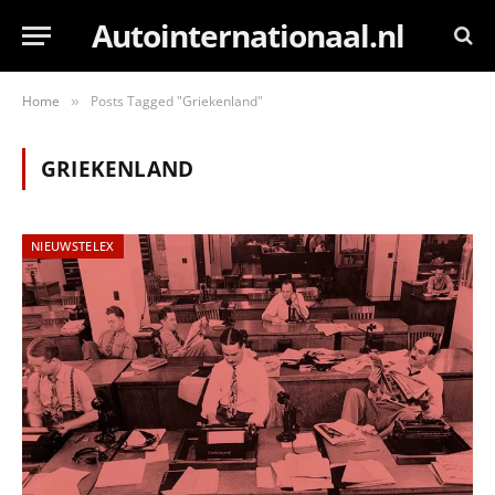
Autointernationaal.nl
Home
Posts Tagged "Griekenland"
»
GRIEKENLAND
NIEUWSTELEX